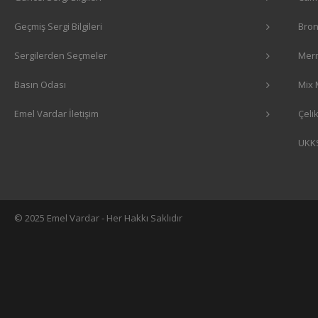
Geçmiş Sergi Bilgileri
Bron
Sergilerden Seçmeler
Merm
Basın Odası
Mix 
Emel Vardar İletişim
Çeli
UKK
© 2025 Emel Vardar - Her Hakkı Saklıdır