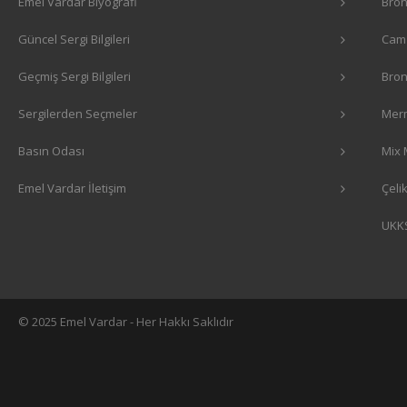
Emel Vardar Biyografi
Bron
Güncel Sergi Bilgileri
Cam 
Geçmiş Sergi Bilgileri
Bron
Sergilerden Seçmeler
Merm
Basın Odası
Mix 
Emel Vardar İletişim
Çeli
UKK
© 2025 Emel Vardar - Her Hakkı Saklıdır